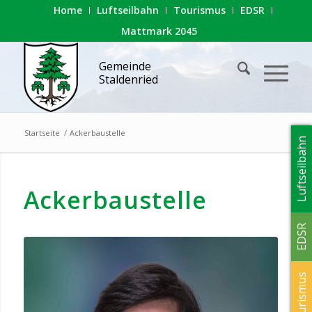
Home
Luftseilbahn
Tourismus
EDSR
Mattmark 2045
Gemeinde
Staldenried
Startseite
/
Ackerbaustelle
Luftseilbahn
Ackerbaustelle
EDSR
Tourismus