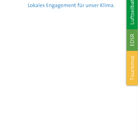
Luftseilbahn
EDSR
Tourismus