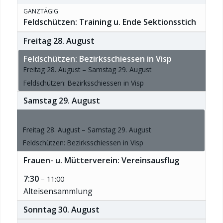
GANZTÄGIG
Feldschützen: Training u. Ende Sektionsstich
Freitag
28.
August
Feldschützen: Bezirksschiessen in Visp
Freitag
28.
August
–
Samstag
29.
August
Feldschützen: Bezirksschiessen in Visp
Samstag
29.
August
Feldschützen: Bezirksschiessen in Visp
Freitag
28.
August
–
Samstag
29.
August
Feldschützen: Bezirksschiessen in Visp
Frauen- u. Mütterverein: Vereinsausflug
7:30
– 11:00
Alteisensammlung
Sonntag
30.
August