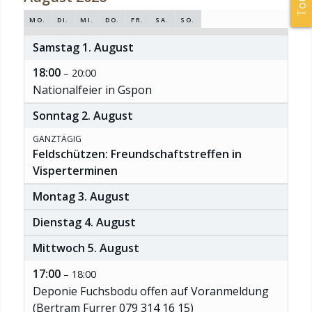
MO.
DI.
MI.
DO.
FR.
SA.
SO.
Samstag
1.
August
18:00
– 20:00
Nationalfeier in Gspon
Sonntag
2.
August
GANZTÄGIG
Feldschützen: Freundschaftstreffen in
Visperterminen
Montag
3.
August
Dienstag
4.
August
Mittwoch
5.
August
17:00
– 18:00
Deponie Fuchsbodu offen auf Voranmeldung
(Bertram Furrer 079 314 16 15)