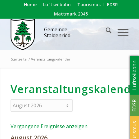
Home
Luftseilbahn
Tourismus
EDSR
Mattmark 2045
Gemeinde
Staldenried
Startseite
/
Veranstaltungskalender
Luftseilbahn
Veranstaltungskalende
EDSR
Auswahl
des
Monats
Tourismus
Vergangene Ereignisse anzeigen
August 2026