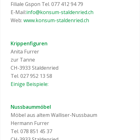
Filiale Gspon Tel. 077 412 94 79
E-Mail:
info@konsum-staldenried.ch
Web:
www.konsum-staldenried.ch
Krippenfiguren
Anita Furrer
zur Tanne
CH-3933 Staldenried
Tel. 027 952 13 58
Einige Beispiele:
Nussbaummöbel
Möbel aus altem Walliser-Nussbaum
Hermann Furrer
Tel. 078 851 45 37
CH-3933 Staldenried