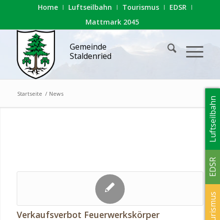
Home
Luftseilbahn
Tourismus
EDSR
Mattmark 2045
Gemeinde
Staldenried
Startseite
/
News
Luftseilbahn
EDSR
Tourismus
Verkaufsverbot Feuerwerkskörper