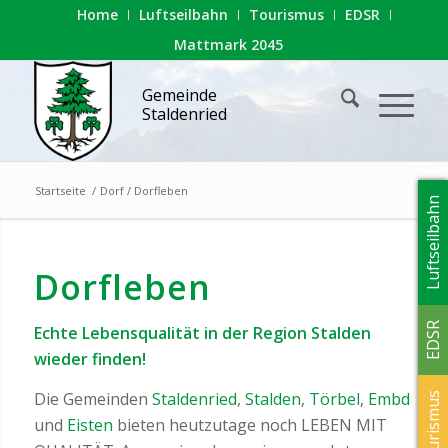
Home
Luftseilbahn
Tourismus
EDSR
Mattmark 2045
Gemeinde
Staldenried
Startseite
/
Dorf / Dorfleben
Luftseilbahn
Dorfleben
EDSR
Echte Lebensqualität in der Region Stalden
wieder finden!
Die Gemeinden
Staldenried
,
Stalden
,
Törbel
,
Embd
Tourismus
und
Eisten
bieten heutzutage noch LEBEN MIT