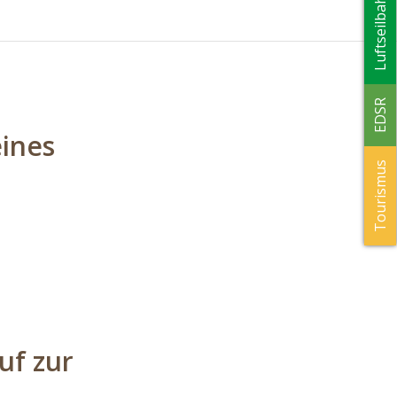
Luftseilbahn
EDSR
eines
Tourismus
uf zur