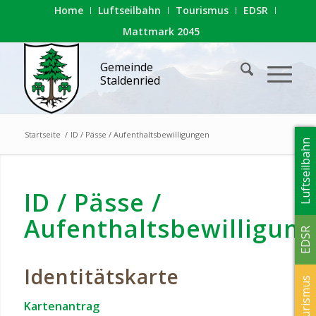
Home
Luftseilbahn
Tourismus
EDSR
Mattmark 2045
Gemeinde
Staldenried
Startseite
/
ID / Pässe / Aufenthaltsbewilligungen
Luftseilbahn
ID / Pässe /
Aufenthaltsbewilligun
EDSR
Identitätskarte
Tourismus
Kartenantrag