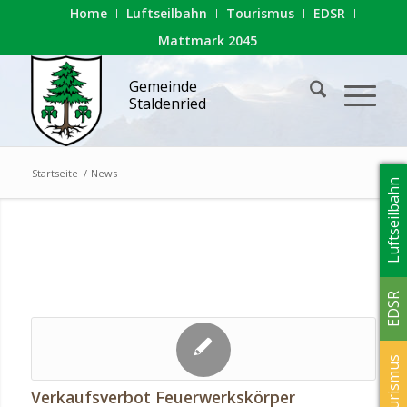
Home
Luftseilbahn
Tourismus
EDSR
Mattmark 2045
Gemeinde
Staldenried
Startseite
/
News
Luftseilbahn
EDSR
Tourismus
Verkaufsverbot Feuerwerkskörper