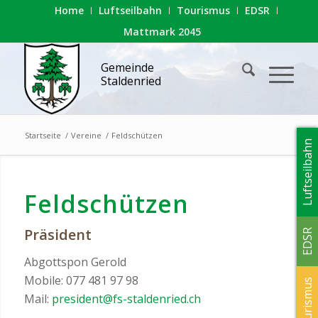
Home
Luftseilbahn
Tourismus
EDSR
Mattmark 2045
Gemeinde
Staldenried
Startseite
/
Vereine
/
Feldschützen
Luftseilbahn
Feldschützen
Präsident
EDSR
Abgottspon Gerold
Mobile: 077 481 97 98
Tourismus
Mail:
president@fs-staldenried.ch