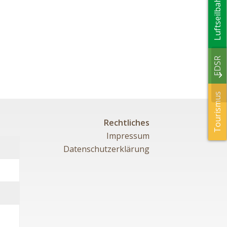
Luftseilbahn
EDSR
In
un
Tourismus
Rechtliches
Impressum
Datenschutzerklärung